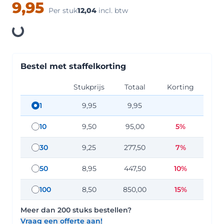
9,95
Per stuk
12,04
incl. btw
Loading
Bestel met staffelkorting
Stukprijs
Totaal
Korting
1
9,95
9,95
staffel hoeveelheid: 1
10
9,50
95,00
5%
staffel hoeveelheid: 10
30
9,25
277,50
7%
staffel hoeveelheid: 30
50
8,95
447,50
10%
staffel hoeveelheid: 50
100
8,50
850,00
15%
staffel hoeveelheid: 100
Meer dan
200
stuks bestellen?
Vraag een offerte aan!