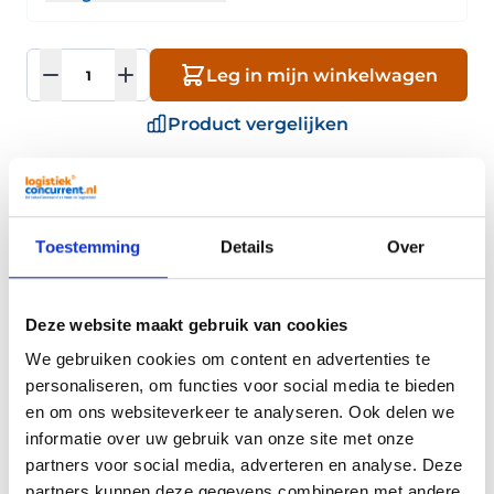
Aantal
Leg in mijn winkelwagen
Product vergelijken
30 dagen
retourgarantie
Onze
productspecialisten
staan voor je klaar
Toestemming
Details
Over
Omschrijving
Deze website maakt gebruik van cookies
We gebruiken cookies om content en advertenties te
Eigenschappen
personaliseren, om functies voor social media te bieden
en om ons websiteverkeer te analyseren. Ook delen we
informatie over uw gebruik van onze site met onze
Trusted Shops Reviews
partners voor social media, adverteren en analyse. Deze
partners kunnen deze gegevens combineren met andere