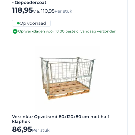
- Gepoedercoat
118,95
110,95
V.a.
Per stuk
Op voorraad
Op werkdagen vóór 18:00 besteld, vandaag verzonden
Verzinkte Opzetrand 80x120x80 cm met half
klaphek
86,95
Per stuk