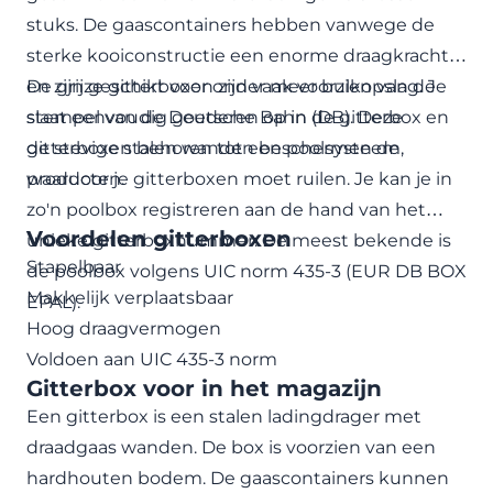
stuks. De gaascontainers hebben vanwege de
sterke kooiconstructie een enorme draagkracht
en zijn geschikt voor onder meer bulkopslag. Je
De grijze gitterboxen zijn vaak voorzien van de
slaat eenvoudig goederen op in de gitterbox en
stempel van de Deutsche Bahn (DB). Deze
de stevige stalen wanden beschermen de
gitterboxen behoren tot een poolsysteem,
producten.
waardoor je gitterboxen moet ruilen. Je kan je in
zo'n poolbox registreren aan de hand van het
Voordelen gitterboxen
unieke gitterboxnummer. De meest bekende is
Stapelbaar
de poolbox volgens UIC norm 435-3 (EUR DB BOX
Makkelijk verplaatsbaar
EPAL).
Hoog draagvermogen
Voldoen aan UIC 435-3 norm
Gitterbox voor in het magazijn
Een gitterbox is een stalen ladingdrager met
draadgaas wanden. De box is voorzien van een
hardhouten bodem. De gaascontainers kunnen