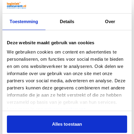
Toestemming
Details
Over
Gitterbox Nieuw Half Hoog Model 50 cm
130,00
125,00
V.a.
Deze website maakt gebruik van cookies
Per stuk
We gebruiken cookies om content en advertenties te
Op voorraad
personaliseren, om functies voor social media te bieden
Op werkdagen vóór 18:00 besteld, vandaag verzonden
en om ons websiteverkeer te analyseren. Ook delen we
informatie over uw gebruik van onze site met onze
partners voor social media, adverteren en analyse. Deze
partners kunnen deze gegevens combineren met andere
informatie die je aan ze hebt verstrekt of die ze hebben
verzameld op basis van je gebruik van hun services.
Lees meer in ons
privacyregelement
.
Alles toestaan