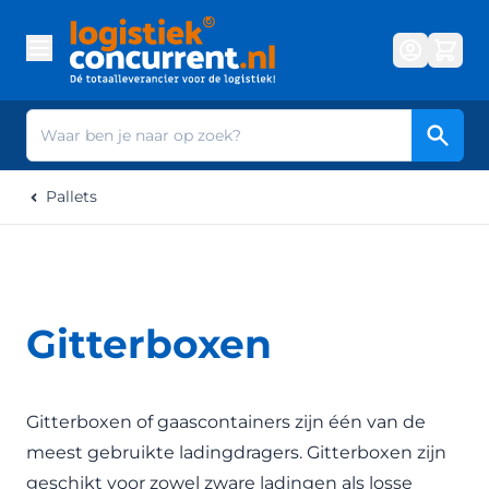
Ga naar de inhoud
Zoek
Pallets
Gitterboxen
Gitterboxen of gaascontainers zijn één van de
meest gebruikte ladingdragers. Gitterboxen zijn
geschikt voor zowel zware ladingen als losse