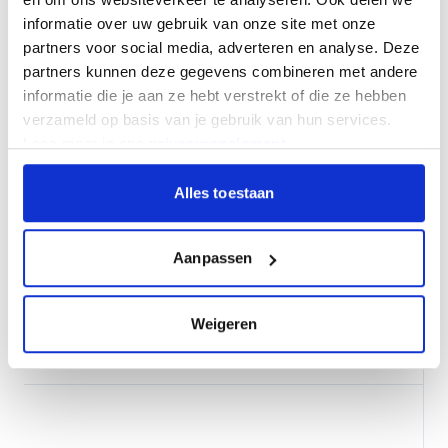
informatie over uw gebruik van onze site met onze
partners voor social media, adverteren en analyse. Deze
partners kunnen deze gegevens combineren met andere
informatie die je aan ze hebt verstrekt of die ze hebben
verzameld op basis van je gebruik van hun services.
Lees meer in ons
privacyregelement
.
Alles toestaan
Verloopkoppeling Wabco Duomatic met Slangen
0,25 meter
Aanpassen
139,00
Per stuk
Weigeren
Op voorraad
Op werkdagen vóór 18:00 besteld, vandaag verzonden