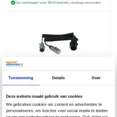
Op werkdagen vóór 18:00 besteld, vandaag verzonden
Spiraalkabel Adapter 1x 15-polig naar 2x 7-polig
Toestemming
Details
Over
24V 3,5 meter
57,50
Per stuk
Deze website maakt gebruik van cookies
Op voorraad
We gebruiken cookies om content en advertenties te
Op werkdagen vóór 18:00 besteld, vandaag verzonden
personaliseren, om functies voor social media te bieden
en om ons websiteverkeer te analyseren. Ook delen we