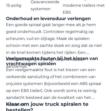
Geavanceerde
15-polig
moderne trailers met
systemen
EBS
Onderhoud en levensduur verlengen
Een goede spiraal gaat langer mee als je hem
goed onderhoudt. Controleer regelmatig op
scheuren, vuil en slijtage. Maak de spiralen
schoon met een zachte doek en zorg dat ze niet
in de knel komen tijdens het rijden. Een
Veelgemaakte fouten bij het kiezen van
knikbeveiliging verlengt de levensduur
vrachtwagen spiralen
aanzienlijk.
Een veelgemaakte fout is het kiezen van een
verkeerde aansluiting of het combineren van
onjuiste systemen (bijvoorbeeld een ABS spiraal
op een EBS trailer). Ook wordt soms te weinig
aandacht besteed aan de kwaliteit van het
Klaar om jouw truck spiralen te
materiaal.
bestellen?