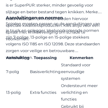
is er
SuperPUR
: sterker, minder gevoelig voor
slijtage en beter bestand tegen knikken. Merken
Aansluitingen en normen
zoals
Wabco
en
Brinkoflex
bieden hiervoor
Spiralen moeten passen op de aansluitingen van
speciale kwaliteitsproducten. Kies altijd voor een
je truck en oplegger. Veelvoorkomende normen
spiraal met knikbeveiliging om schade te
zijn 7-polige, 13-polige en 15-polige stekkers
voorkomen.
volgens ISO 1185 en ISO 12098. Deze standaarden
zorgen voor veilige en betrouwbare
verbindingen.
Aansluiting
Toepassing
Kenmerken
Standaard voor
7-polig
Basisverlichting
eenvoudige
systemen
Ondersteunt meer
13-polig
Extra functies
verlichting en
functies
Gebruikt bij