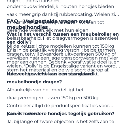
object tijdens transport.
onderhoudsvriendelijk, houten hondjes bieden
vaak meer grip dankzij rubbercoating. Wielen zijn
FAQ – Veelgestelde vragen over
er in allerlei varianten, van zwenkwielen tot
meubelhondjes
geremde wielen, elk met hun eigen
Wat is het verschil tussen een meubelroller en
belastbaarheid. Het draagvermogen is essentieel
een dolly?
bij de keuze: lichte modellen kunnen tot 150 kg
Er is in de praktijk weinig verschil; beide termen
dragen, terwijl zwaardere uitvoeringen 500 kg of
verwijzen naar een lage transportwagen met vier
meer aankunnen. Bedenk vooraf wat je doel is, en
wielen. ‘Dolly’ is de Engelstalige variant en wordt
stem het materiaal en de wielsoort daarop af.
vaker in de audiovisuele sector gebruikt.
Hoeveel gewicht kan een standaard
meubelhondje dragen?
Afhankelijk van het model ligt het
draagvermogen tussen 150 kg en 500 kg.
Controleer altijd de productspecificaties voor
jouw situatie.
Kan ik meerdere hondjes tegelijk gebruiken?
Ja, bij lange of zware objecten is het zelfs aan te