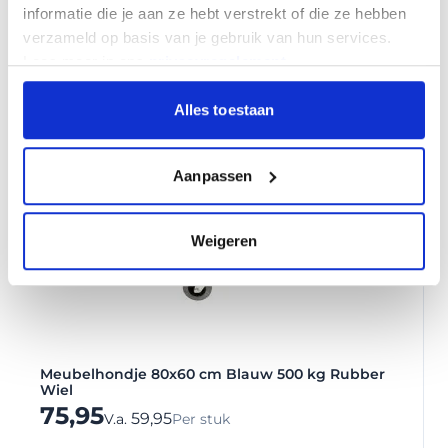
informatie die je aan ze hebt verstrekt of die ze hebben
14,95
Per stuk
verzameld op basis van je gebruik van hun services.
Lees meer in ons
privacyregelement
.
Alles toestaan
Aanpassen
Weigeren
Meubelhondje 80x60 cm Blauw 500 kg Rubber
Wiel
75,95
59,95
V.a.
Per stuk