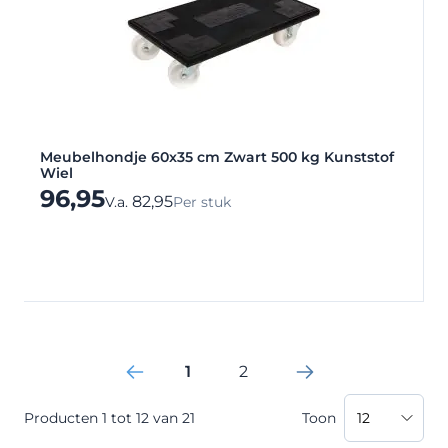
Meubelhondje 60x35 cm Zwart 500 kg Kunststof
Wiel
96,95
82,95
V.a.
Per stuk
1
2
Je leest momenteel pagina
Pagina
Producten
1
tot
12
van
21
Toon