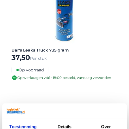
Bar's Leaks Truck 735 gram
37,50
Per stuk
Op voorraad
Op werkdagen vóór 18:00 besteld, vandaag verzonden
1
Je leest momenteel pagina
1
product
Toon
Toestemming
Details
Over