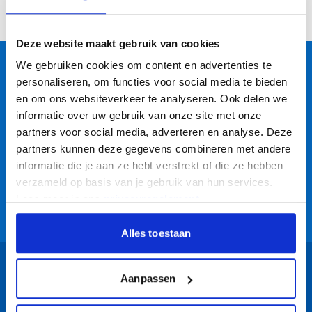
Deze website maakt gebruik van cookies
We gebruiken cookies om content en advertenties te
Dé totaalleverancier
voor de logistiek!
personaliseren, om functies voor social media te bieden
en om ons websiteverkeer te analyseren. Ook delen we
Altijd een goede kwaliteit voor een
informatie over uw gebruik van onze site met onze
scherpe prijs
partners voor social media, adverteren en analyse. Deze
partners kunnen deze gegevens combineren met andere
Vaste klanten bestellen op rekening
informatie die je aan ze hebt verstrekt of die ze hebben
verzameld op basis van je gebruik van hun services.
Lees meer in ons
privacyregelement
.
Advies door specialisten
Alles toestaan
Schrijf je in voor 10% korting!
Aanpassen
Als je je voor het eerst aanmeldt voor onze
nieuwsbrief, ontvang je een actiecode voor 10%