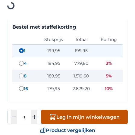
Loading
Bestel met staffelkorting
Stukprijs
Totaal
Korting
1
199,95
199,95
staffel hoeveelheid: 1
4
194,95
779,80
3%
staffel hoeveelheid: 4
8
189,95
1.519,60
5%
staffel hoeveelheid: 8
16
179,95
2.879,20
10%
staffel hoeveelheid: 16
Aantal
Leg in mijn winkelwagen
Product vergelijken