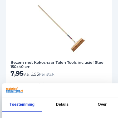
Bezem met Kokoshaar Talen Tools inclusief Steel
150x40 cm
7,95
6,95
V.a.
Per stuk
Op voorraad
Op werkdagen vóór 18:00 besteld, vandaag verzonden
Toestemming
Details
Over