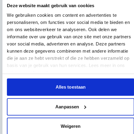
Deze website maakt gebruik van cookies
Anderen kochten ook
We gebruiken cookies om content en advertenties te
personaliseren, om functies voor social media te bieden en
Druk om carrousel over te slaan
om ons websiteverkeer te analyseren. Ook delen we
informatie over uw gebruik van onze site met onze partners
voor social media, adverteren en analyse. Deze partners
kunnen deze gegevens combineren met andere informatie
die je aan ze hebt verstrekt of die ze hebben verzameld op
basis van je gebruik van hun services. Lees meer in ons
privacyregelement
.
Alles toestaan
Afvalcontainer 4 wiel 1100 liter Grijs - Voor DIN-
Aanpassen
opname
222,95
194,95
V.a.
Per stuk
Weigeren
Op voorraad