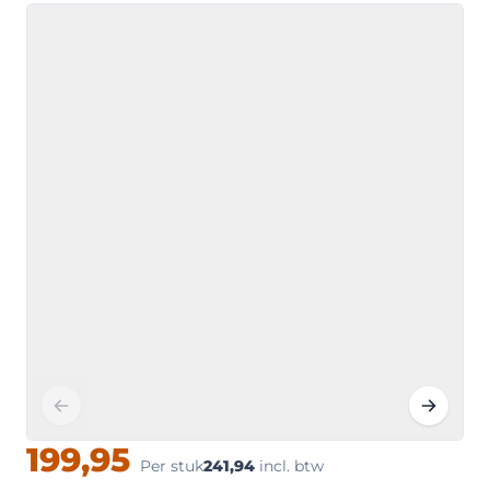
199,95
Per stuk
241,94
incl. btw