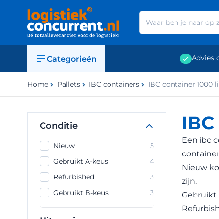
Ga naar de inhoud
Advies 
Categorieën
Home
Pallets
IBC containers
IBC container 1000 li
IBC 
Conditie
Een ibc c
Nieuw
5
container
Gebruikt A-keus
4
Nieuw kop
Refurbished
3
zijn.
Gebruikt B-keus
3
Gebruikt 
Refurbish