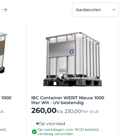
menteel pagina
a
 1000
IBC Container WERIT Nieuw 1000
liter Wit - UV-bestendig
260,00
230,00
V.a.
uk
Per stuk
Op voorraad
eld,
Op werkdagen vóór 18:00 besteld,
vandaag verzonden