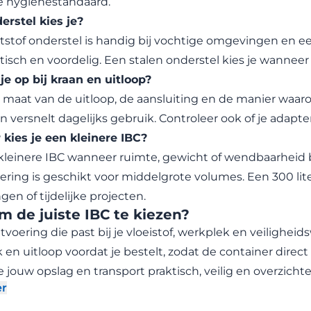
 hygiënestandaard.
erstel kies je?
stof onderstel is handig bij vochtige omgevingen en ee
tisch en voordelig. Een stalen onderstel kies je wanneer 
je op bij kraan en uitloop?
 maat van de uitloop, de aansluiting en de manier waar
 versnelt dagelijks gebruik. Controleer ook of je adapt
kies je een kleinere IBC?
kleinere IBC wanneer ruimte, gewicht of wendbaarheid 
voering is geschikt voor middelgrote volumes. Een 300 lit
gen of tijdelijke projecten.
m de juiste IBC te kiezen?
itvoering die past bij je vloeistof, werkplek en veiligheid
en uitloop voordat je bestelt, zodat de container direct 
e jouw opslag en transport praktisch, veilig en overzichte
er
schrijving uitklappen