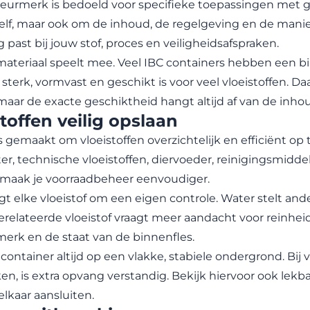
urmerk is bedoeld voor specifieke toepassingen met geva
elf, maar ook om de inhoud, de regelgeving en de manier
g past bij jouw stof, proces en veiligheidsafspraken.
ateriaal speelt mee. Veel IBC containers hebben een b
 sterk, vormvast en geschikt is voor veel vloeistoffen. Daa
maar de exacte geschiktheid hangt altijd af van de inho
toffen veilig opslaan
s gemaakt om vloeistoffen overzichtelijk en efficiënt op 
r, technische vloeistoffen, diervoeder, reinigingsmidde
 maak je voorraadbeheer eenvoudiger.
gt elke vloeistof om een eigen controle. Water stelt an
relateerde vloeistof vraagt meer aandacht voor reinheid.
erk en de staat van de binnenfles.
 container altijd op een vlakke, stabiele ondergrond. Bij
en, is extra opvang verstandig. Bekijk hiervoor ook
lekba
elkaar aansluiten.