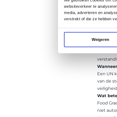
blijft de
websiteverkeer te analyseren
Een 300 l
media, adverteren en analys
minder ru
verstrekt of die ze hebben v
gewicht 
Veelge
Is een I
Weigeren
Dat hangt
daarvoor 
verstand
Wanneer 
Een UN ke
van de st
veilighei
Wat bete
Food Grad
niet auto