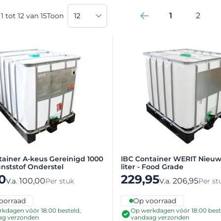
1
2
n
1
tot
12
van
15
Toon
Je leest mo
Pagin
tainer A-keus Gereinigd 1000
IBC Container WERIT Nieuw
Kunststof Onderstel
liter - Food Grade
0
229,95
100,00
206,95
V.a.
V.a.
Per stuk
Per st
oorraad
Op voorraad
kdagen vóór 18:00 besteld,
Op werkdagen vóór 18:00 best
ag verzonden
vandaag verzonden