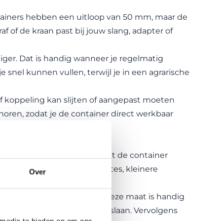
ntainers hebben een uitloop van 50 mm, maar de
f of de kraan past bij jouw slang, adapter of
er. Dat is handig wanneer je regelmatig
e snel kunnen vullen, terwijl je in een agrarische
f koppeling kan slijten of aangepast moeten
horen
, zodat je de container direct werkbaar
einere tank praktischer, omdat de container
k je veiliger in smalle ruimtes, kleinere
Over
minder vloeroppervlak hebt. Deze maat is handig
olledige 1000 liter willen opslaan. Vervolgens
 media te bieden en om ons