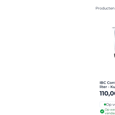
Producte
IBC Con
liter - 
110,0
Op v
Op wer
vanda