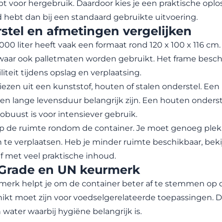
 voor hergebruik. Daardoor kies je een praktische oplos
 hebt dan bij een standaard gebruikte uitvoering.
stel en afmetingen vergelijken
000 liter heeft vaak een formaat rond 120 x 100 x 116 cm.
aar ook palletmaten worden gebruikt. Het frame bescher
liteit tijdens opslag en verplaatsing.
iezen uit een kunststof, houten of stalen onderstel. Een
 en lange levensduur belangrijk zijn. Een houten onderste
robuust is voor intensiever gebruik.
p de ruimte rondom de container. Je moet genoeg plek 
n te verplaatsen. Heb je minder ruimte beschikbaar, bek
ef met veel praktische inhoud.
Grade en UN keurmerk
erk helpt je om de container beter af te stemmen op d
ikt moet zijn voor voedselgerelateerde toepassingen. D
 water waarbij hygiëne belangrijk is.