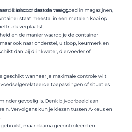
eer de inhoud daarom vraagt.
aat. Daardoor past de tank goed in magazijnen,
ntainer staat meestal in een metalen kooi op
ftruck verplaatst.
inheid en de manier waarop je de container
, maar ook naar onderstel, uitloop, keurmerk en
chikt dan bij drinkwater, diervoeder of
is geschikt wanneer je maximale controle wilt
n, voedselgerelateerde toepassingen of situaties
minder gevoelig is. Denk bijvoorbeeld aan
rrein. Vervolgens kun je kiezen tussen A-keus en
.
er gebruikt, maar daarna gecontroleerd en