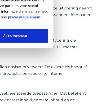
rt.
ze partners voor social
gen of tijdelijke projecten. Deze uitvoering neemt
nformatie die je aan ze hebt
ook de
IBC container 300 liter
wanneer formaat en
n ons
privacyregelement
.
Alles toestaan
s bij drinkwater altijd een uitvoering die
fel is een nieuwe of Food Grade IBC meestal
en opslaat of vervoert. De exacte eis hangt af
e productinformatie en je interne
edselgerelateerde toepassingen. Dat betekent
 ook naar reinheid, eerdere inhoud en de