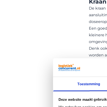
Kraan
De kraan 
aansluiti
doseeropl
Een goed
kleinere 
omgeving 
Denk ook 
worden aa
maakt.
Kleine
Niet elke
minder ru
Toestemming
magazijn
Een 600 l
Deze website maakt gebruik
voor bedr
We gebruiken cookies om cont