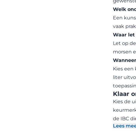
gewenste
Welk ond
Een kunst
vaak prak
Waar let 
Let op de
morsen en
Wanneer 
Kies een 
liter uit
toepassin
Klaar o
Kies de u
keurmerk 
de IBC di
Lees me
- Be