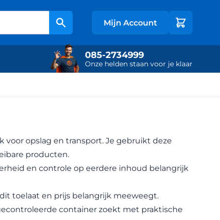
Mijn Account
Zoek
Bel ons via
085-2734999
Onze helden staan voor je klaar
nk voor opslag en transport. Je gebruikt deze
oeibare producten.
erheid en controle op eerdere inhoud belangrijk
it toelaat en prijs belangrijk meeweegt.
gecontroleerde container zoekt met praktische