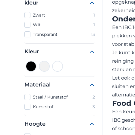
opgeknapt
kleur
zekerheid
Zwart
1
Onder
Wit
1
Een IBC 1
Transparant
13
plekken w
voor stabi
Kleur
Je kunt k
reiniging
sterk en 
Let ook o
Materiaal
sluiten e
alternati
Staal / Kunststof
2
Food 
Kunststof
3
Een keurm
IBC gesch
Hoogte
of schoon