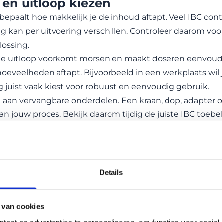
 en uitloop kiezen
bepaalt hoe makkelijk je de inhoud aftapt. Veel IBC co
ng kan per uitvoering verschillen. Controleer daarom voora
ossing.
e uitloop voorkomt morsen en maakt doseren eenvoudig
hoeveelheden aftapt. Bijvoorbeeld in een werkplaats wil j
juist vaak kiest voor robuust en eenvoudig gebruik.
aan vervangbare onderdelen. Een kraan, dop, adapter o
n jouw proces. Bekijk daarom tijdig de juiste
IBC toebe
re alternatieven vergelijken
 toepassing vraagt om 1000 liter inhoud. Soms is een kl
imte inneemt en makkelijker te plaatsen is. Daardoor wer
Details
en of mobiele toepassingen.
iter IBC is geschikt wanneer je veel inhoud wilt, maar 
 van cookies
ijven die regelmatig vloeistoffen gebruiken, maar geen v
ent en advertenties te personaliseren, om functies voor social