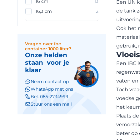
116 cm
13
Een UN ke
de tank z
116,3 cm
2
uitvoerin
Ook het m
materiaal
Vragen over ibc
gebruik, 
container 1000 liter?
Vloeis
Onze helden
staan voor je
Een IBC i
klaar
regenwate
vaten en
Neem contact op
WhatsApp met ons
Toch vraa
Bel: 085-2734999
voedselge
Stuur ons een mail
het keurm
Plaats de
veroorzak
beter op 