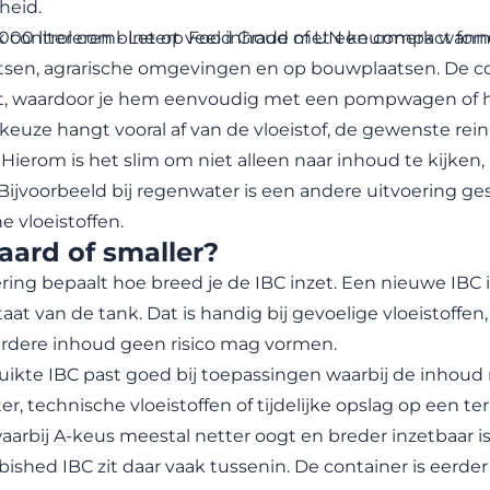
heid.
 controleren - Let op Food Grade of UN keurmerk wann
000 liter combineert veel inhoud met een compact form
tsen, agrarische omgevingen en op bouwplaatsen. De co
et, waardoor je hem eenvoudig met een pompwagen of he
 keuze hangt vooral af van de vloeistof, de gewenste re
 Hierom is het slim om niet alleen naar inhoud te kijken
 Bijvoorbeeld bij regenwater is een andere uitvoering ges
 vloeistoffen.
aard of smaller?
ring bepaalt hoe breed je de IBC inzet. Een nieuwe IBC 
taat van de tank. Dat is handig bij gevoelige vloeistoffe
erdere inhoud geen risico mag vormen.
ikte IBC past goed bij toepassingen waarbij de inhoud 
r, technische vloeistoffen of tijdelijke opslag op een te
aarbij A-keus meestal netter oogt en breder inzetbaar is
bished IBC zit daar vaak tussenin. De container is eerd