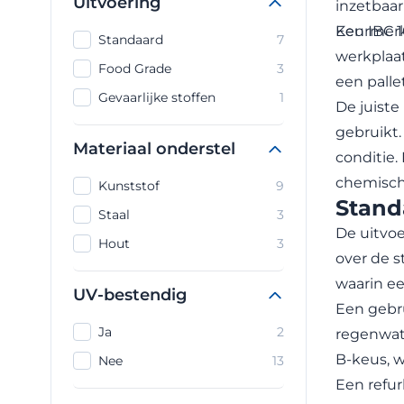
Uitvoering
inzetbaar
Keurmerk
Een IBC 1
Standaard
7
werkplaa
Food Grade
3
een pall
Gevaarlijke stoffen
1
De juiste
gebruikt.
Materiaal onderstel
conditie.
chemische
Kunststof
9
Stand
Staal
3
De uitvoe
Hout
3
over de s
waarin e
UV-bestendig
Een gebru
Ja
2
regenwate
B-keus, w
Nee
13
Een refur