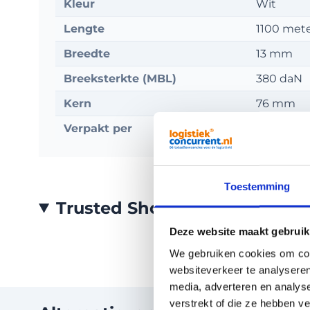
Kleur
Wit
Lengte
1100 met
Breedte
13 mm
Breeksterkte (MBL)
380 daN
Kern
76 mm
Verpakt per
2 rol/doos
Toestemming
Trusted Shops Reviews
Deze website maakt gebruik
We gebruiken cookies om cont
websiteverkeer te analyseren
media, adverteren en analys
verstrekt of die ze hebben v