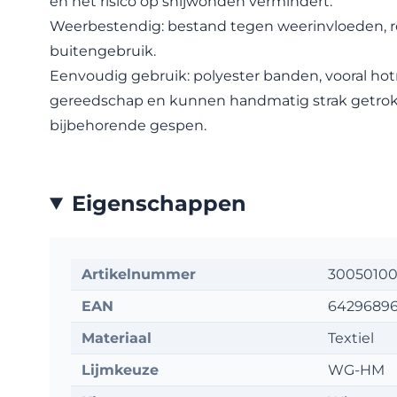
en het risico op snijwonden vermindert.
Weerbestendig: bestand tegen weerinvloeden, roe
buitengebruik.
Eenvoudig gebruik: polyester banden, vooral hot
gereedschap en kunnen handmatig strak getr
bijbehorende gespen.
Eigenschappen
Artikelnummer
3005010
EAN
64296896
Materiaal
Textiel
Lijmkeuze
WG-HM