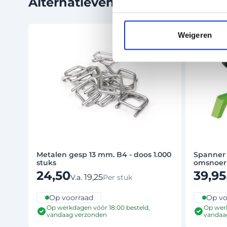
Alternatieven
Druk om carrousel over te slaan
Weigeren
Metalen gesp 13 mm. B4 - doos 1.000
Spanner 
stuks
omsnoer
24,50
39,95
19,25
V.a.
Per stuk
Op voorraad
Op vo
Op werkdagen vóór 18:00 besteld,
Op werk
vandaag verzonden
vandaa