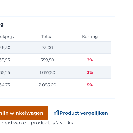
ng
ukprijs
Totaal
Korting
36,50
73,00
eid: 2
35,95
359,50
2%
eid: 10
35,25
1.057,50
3%
eid: 30
34,75
2.085,00
5%
eid: 60
mijn winkelwagen
Product vergelijken
eid van dit product is 2 stuks