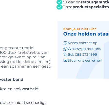
30 dagen
retourgaranti
Onze
productspecialist
Kom je er niet uit?
Onze helden staan
Neem contact op
t gecoate textiel
WhatsApp met ons
0 dtex, trekstrekte van
Bel: 085-2734999
dt geleverd op rol van
Stuur ons een email
ng op de kleine afroller.)
e een spanner en een gesp
lyester band
rkte en trekvastheid,
roducten niet beschadigt