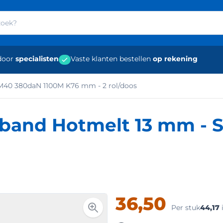
door
specialisten
Vaste klanten bestellen
op rekening
M40 380daN 1100M K76 mm - 2 rol/doos
sband Hotmelt 13 mm -
36,50
Per stuk
44,17