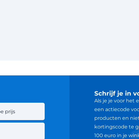
Schrijf je in 
Als je je voor het
een actiecode voor
e prijs
producten en nie
kortingscode te g
100 euro in je wi