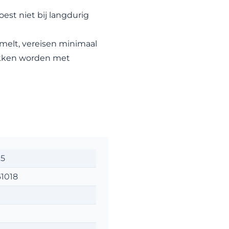
st niet bij langdurig
melt, vereisen minimaal
okken worden met
05
1018