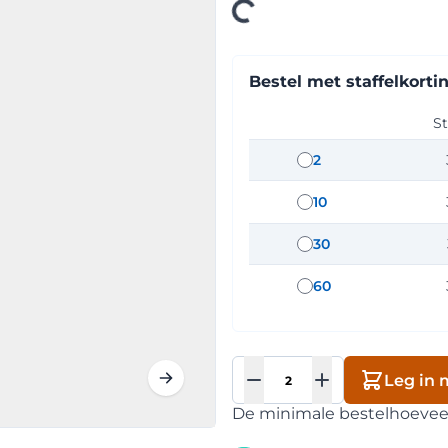
Loading
Bestel met staffelkorti
St
2
staffel hoeveelh
10
staffel hoeveelh
30
staffel hoeveelh
60
staffel hoeveelh
Aantal
Leg in 
De minimale bestelhoeveelh