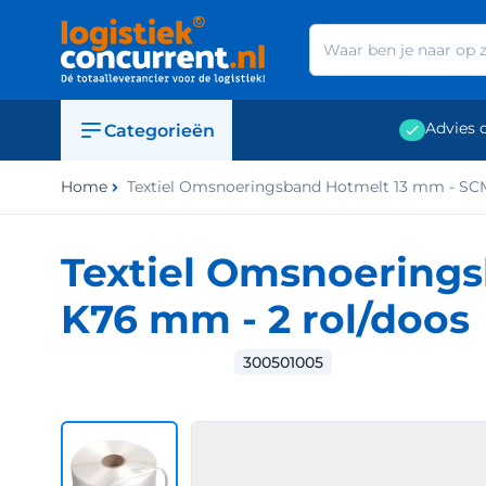
Ga naar de inhoud
Advies 
Categorieën
Home
Textiel Omsnoeringsband Hotmelt 13 mm - SC
Textiel Omsnoering
K76 mm - 2 rol/doos
300501005