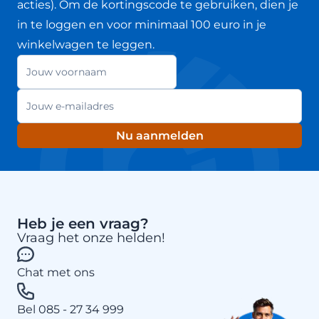
acties). Om de kortingscode te gebruiken, dien je
in te loggen en voor minimaal 100 euro in je
winkelwagen te leggen.
Jouw voornaam
Nieuwsbrief
E-mailadres
Nu aanmelden
Heb je een vraag?
Vraag het onze helden!
Chat met ons
Bel 085 - 27 34 999