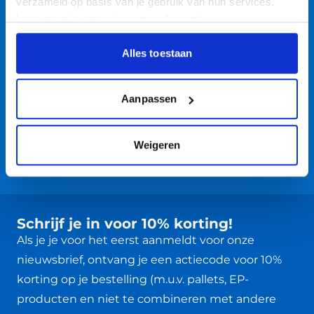
verzameld op basis van je gebruik van hun services.
Lees meer in ons
privacyregelement
.
Dé totaalleverancier
voor de logistiek!
Alles toestaan
Altijd een goede kwaliteit voor een
scherpe prijs
Aanpassen
Vaste klanten bestellen op rekening
Weigeren
Advies door specialisten
Schrijf je in voor 10% korting!
Als je je voor het eerst aanmeldt voor onze
nieuwsbrief, ontvang je een actiecode voor 10%
korting op je bestelling (m.u.v. pallets, EP-
producten en niet te combineren met andere