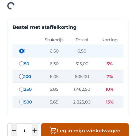
Loading
Bestel met staffelkorting
Stukprijs
Totaal
Korting
1
6,50
6,50
staffel hoeveelheid: 1
50
6,30
315,00
3%
staffel hoeveelheid: 50
100
6,05
605,00
7%
staffel hoeveelheid: 100
250
5,85
1.462,50
10%
staffel hoeveelheid: 250
500
5,65
2.825,00
13%
staffel hoeveelheid: 500
Aantal
Leg in mijn winkelwagen