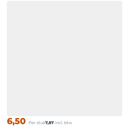
6,50
Per stuk
7,87
incl. btw