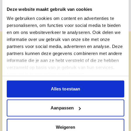
Deze website maakt gebruik van cookies
We gebruiken cookies om content en advertenties te
personaliseren, om functies voor social media te bieden
en om ons websiteverkeer te analyseren. Ook delen we
Hitte in de cabine en trailer
informatie over uw gebruik van onze site met onze
partners voor social media, adverteren en analyse. Deze
Rijden bij 30 graden is een ander verhaal dan de
partners kunnen deze gegevens combineren met andere
rest van het jaar. Je cabine en bak/trailer warmen
informatie die je aan ze hebt verstrekt of die ze hebben
veel sneller op en worden veel warmer. En dat
verzameld op basis van je gebruik van hun services.
geldt ook voor de producten die daarin staan. Met
Lees meer in ons
privacyregelement
.
onze
koelboxen
en
thermoboxen
blijven je
producten lekker koel. En dankzij onze
Alles toestaan
dataloggers
weet je zeker dat je goederen op
temperatuur zijn gebleven. Zo blijft vers écht vers!
Aanpassen
Weigeren