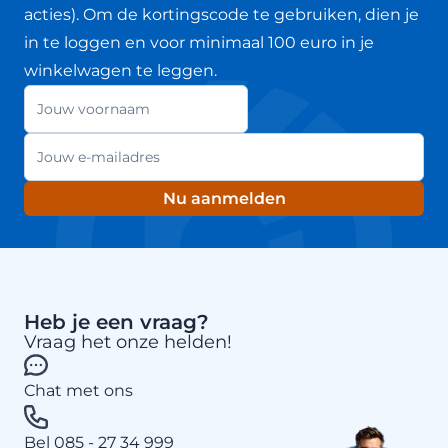
acties). Om de kortingscode te gebruiken, dien je
in te loggen en voor minimaal 100 euro in je
winkelwagen te leggen.
Jouw voornaam
Nieuwsbrief
E-mailadres
Nu aanmelden
Heb je een vraag?
Vraag het onze helden!
Chat met ons
Bel 085 - 27 34 999