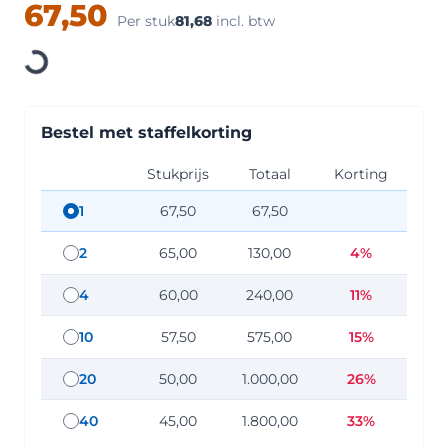
67,50
Per stuk
81,68
incl. btw
Loading
Bestel met staffelkorting
Stukprijs
Totaal
Korting
1
67,50
67,50
staffel hoeveelheid: 1
2
65,00
130,00
4%
staffel hoeveelheid: 2
4
60,00
240,00
11%
staffel hoeveelheid: 4
10
57,50
575,00
15%
staffel hoeveelheid: 10
20
50,00
1.000,00
26%
staffel hoeveelheid: 20
40
45,00
1.800,00
33%
staffel hoeveelheid: 40