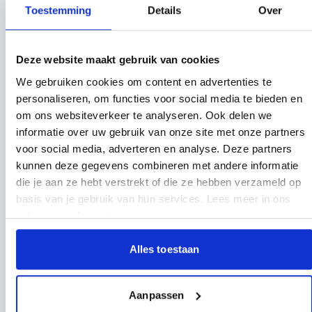
Toestemming
Details
Over
Op werkdagen vóór 18:00 besteld, binnen 3 werkdagen in
huis
Deze website maakt gebruik van cookies
We gebruiken cookies om content en advertenties te
personaliseren, om functies voor social media te bieden en
om ons websiteverkeer te analyseren. Ook delen we
Anderen kochten ook
informatie over uw gebruik van onze site met onze partners
voor social media, adverteren en analyse. Deze partners
Druk om carrousel over te slaan
kunnen deze gegevens combineren met andere informatie
die je aan ze hebt verstrekt of die ze hebben verzameld op
basis van je gebruik van hun services. Lees meer in ons
privacyregelement
.
Alles toestaan
Aanpassen