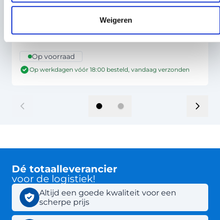
CMR vrachtbrief laser 4-voud 4-3-2-1
Weigeren
ongenummerd - 500 sets
67,50
45,00
V.a.
Per stuk
Op voorraad
Op werkdagen vóór 18:00 besteld, vandaag verzonden
Dé totaalleverancier
voor de logistiek!
Altijd een goede kwaliteit voor een
scherpe prijs