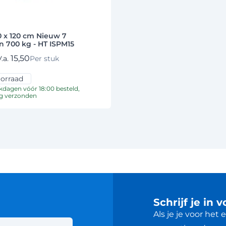
0 x 120 cm Nieuw 7
n 700 kg - HT ISPM15
15,50
.a.
Per stuk
orraad
dagen vóór 18:00 besteld,
g verzonden
Schrijf je in 
Als je je voor het