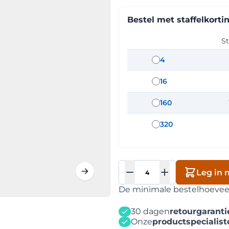
Bestel met staffelkorti
St
4
staffel hoeveelh
16
staffel hoeveelh
160
staffel hoeveelh
320
staffel hoeveelh
Aantal
Leg in 
De minimale bestelhoeveelh
30 dagen
retourgaranti
Onze
productspecialist