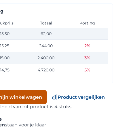
ng
ukprijs
Totaal
Korting
15,50
62,00
eid: 4
15,25
244,00
2%
eid: 16
15,00
2.400,00
3%
eid: 160
14,75
4.720,00
5%
eid: 320
mijn winkelwagen
Product vergelijken
eid van dit product is 4 stuks
e
en
staan voor je klaar