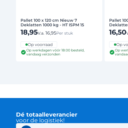
Pallet 100 x 120 cm Nieuw 7
Pallet 10
Deklatten 1000 kg - HT ISPM 15
Deklatte
18,95
16,50
16,95
V.a.
V
Per stuk
Op voorraad
Op vo
Op werkdagen vóór 18:00 besteld,
Op werk
vandaag verzonden
vandaa
Dé totaalleverancier
voor de logistiek!