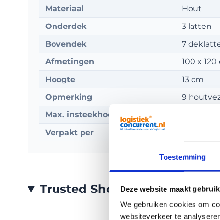
Materiaal
Hout
Onderdek
3 latten
Bovendek
7 deklatt
Afmetingen
100 x 120
Hoogte
13 cm
Opmerking
9 houtvez
Max. insteekhoogte
9 cm
Verpakt per
Stuk
Toestemming
Trusted Shops Reviews
Deze website maakt gebruik
We gebruiken cookies om cont
websiteverkeer te analyseren