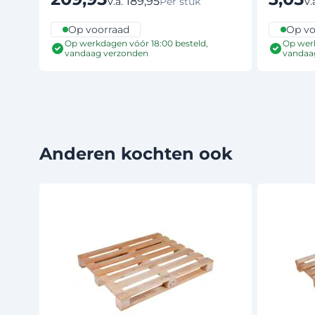
189,95
V.a.
V.
Per stuk
Op voorraad
Op vo
Op werkdagen vóór 18:00 besteld,
Op werk
vandaag verzonden
vandaa
Anderen kochten ook
Druk om carrousel over te slaan