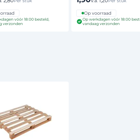
2,80
1,20
a.
V.a.
Per stuk
Per stuk
orraad
Op voorraad
dagen vóór 18:00 besteld,
Op werkdagen vóór 18:00 best
g verzonden
vandaag verzonden