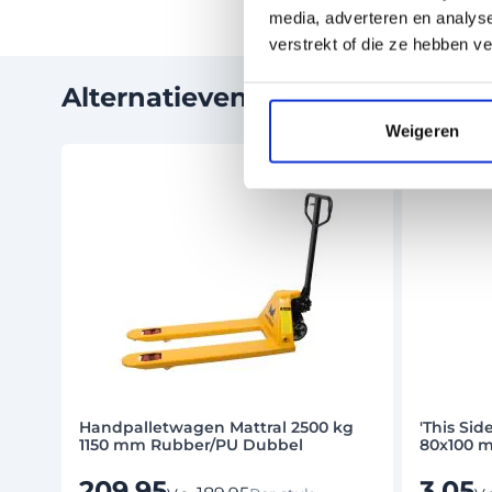
media, adverteren en analys
verstrekt of die ze hebben v
Alternatieven
Weigeren
Druk om carrousel over te slaan
Handpalletwagen Mattral 2500 kg
'This Sid
1150 mm Rubber/PU Dubbel
80x100 m
209,95
3,05