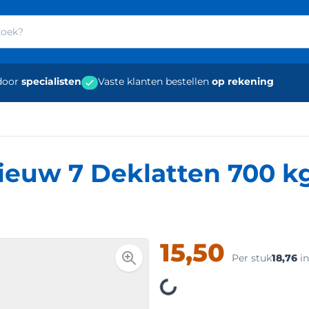
door
specialisten
Vaste klanten bestellen
op rekening
Nieuw 7 Deklatten 700 k
15,50
Loading
Per stuk
18,76
i