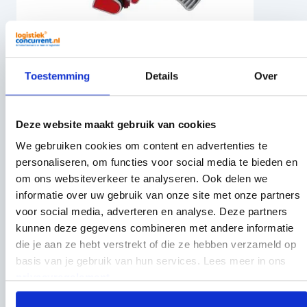
Tapedispenser 50 mm Grijs/Rood met Rem
Toestemming
Details
Over
4,95
Per stuk
Deze website maakt gebruik van cookies
We gebruiken cookies om content en advertenties te
personaliseren, om functies voor social media te bieden en
om ons websiteverkeer te analyseren. Ook delen we
informatie over uw gebruik van onze site met onze partners
voor social media, adverteren en analyse. Deze partners
kunnen deze gegevens combineren met andere informatie
Anderen kochten ook
die je aan ze hebt verstrekt of die ze hebben verzameld op
basis van je gebruik van hun services. Lees meer in ons
Druk om carrousel over te slaan
privacyregelement
.