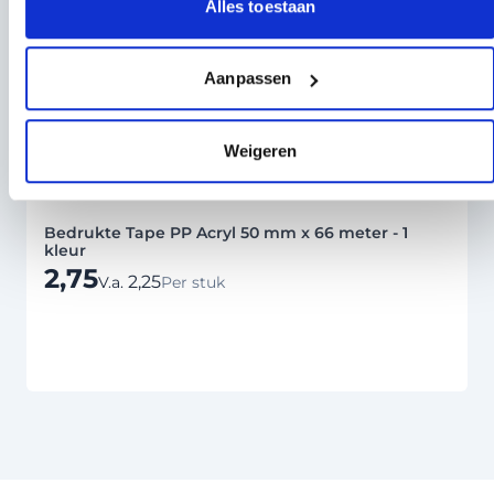
Alles toestaan
Aanpassen
Weigeren
Bedrukte Tape PP Acryl 50 mm x 66 meter - 1
kleur
2,75
2,25
V.a.
Per stuk