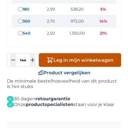
180
2,99
538,20
5%
staffel hoeveelheid: 180
360
2,70
972,00
14%
staffel hoeveelheid: 360
540
2,50
1.350,00
21%
staffel hoeveelheid: 540
Aantal
Leg in mijn winkelwagen
Product vergelijken
De minimale bestelhoeveelheid van dit product
is 144 stuks
30 dagen
retourgarantie
Onze
productspecialisten
staan voor je klaar