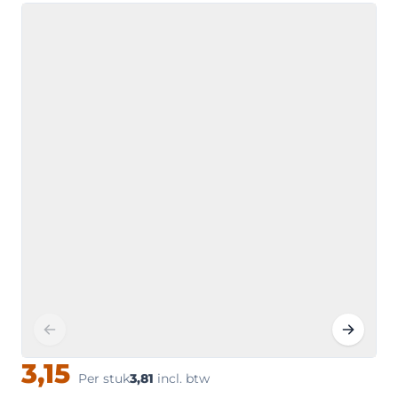
3,15
Per stuk
3,81
incl. btw