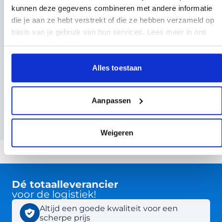
kunnen deze gegevens combineren met andere informatie
die je aan ze hebt verstrekt of die ze hebben verzameld op
ADR Koffer Basis Klasse 1 t/m 6, 8 en 9 - 17-delige
basis van je gebruik van hun services. Lees meer in ons
Kit
privacyregelement
.
114,95
109,00
V.a.
Per stuk
Alles toestaan
Aanpassen
Weigeren
Dé totaalleverancier
voor de logistiek!
Altijd een goede kwaliteit voor een
scherpe prijs